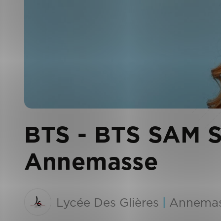
BTS - BTS SAM Su
Annemasse
Lycée Des Glières
|
Annema