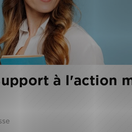
pport à l'action m
sse