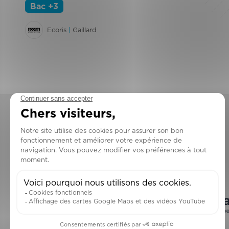
Bac +3
Ecoris
|
Gaillard