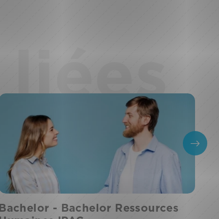
liées
Bachelor - Bachelor Ressources
BT