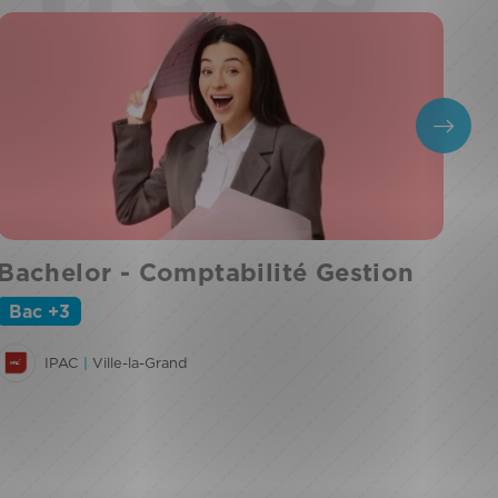
Bachelor - Comptabilité Gestion
BT
Bac +3
B
IPAC
|
Ville-la-Grand