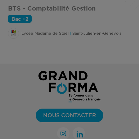
BTS - Comptabilité Gestion
B
(
Bac +2
Lycée Madame de Staël
|
Saint-Julien-en-Genevois
NOUS CONTACTER