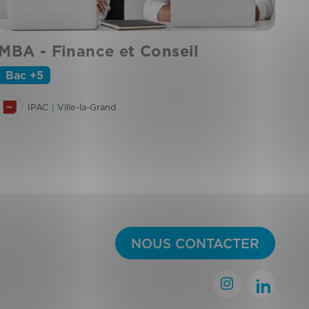
MBA - Finance et Conseil
BT
Bac +5
B
IPAC
|
Ville-la-Grand
NOUS CONTACTER