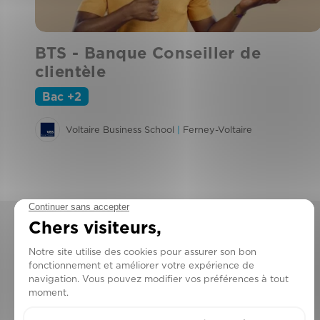
BTS - Banque Conseiller de
clientèle
Bac +2
Voltaire Business School
|
Ferney-Voltaire