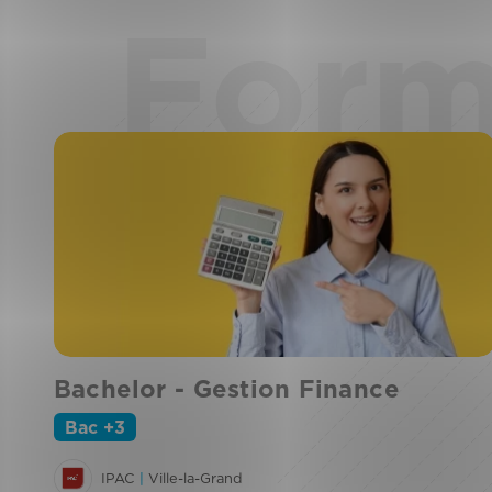
Form
Bachelor - Gestion Finance
Bac +3
IPAC
|
Ville-la-Grand