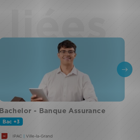
liées
Bachelor - Banque Assurance
Ba
et
Bac +3
B
IPAC
|
Ville-la-Grand