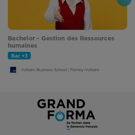
Bachelor - Gestion des Ressources
T
humaines
R
S
Bac +3
Voltaire Business School
|
Ferney-Voltaire