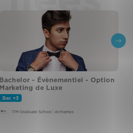
Bachelor - Évènementiel - Option
Ba
Marketing de Luxe
Hu
Bac +3
B
ITM Graduate School
|
Archamps