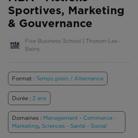
Sportives, Marketing
& Gouvernance
Fise Business School
|
Thonon-Les-
Bains
Format :
Temps plein / Alternance
Durée :
2 ans
Domaines :
Management - Commerce -
Marketing
,
Sciences - Santé - Social