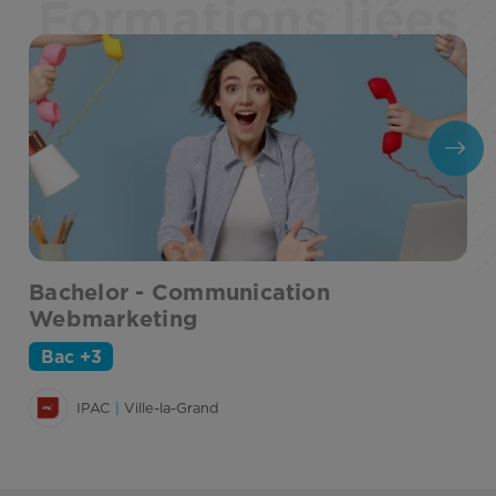
Formations liées
Bachelor - Communication
M
Webmarketing
G
Bac +3
IPAC
|
Ville-la-Grand