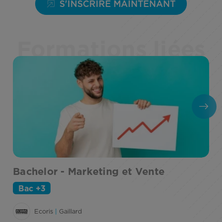
S'INSCRIRE MAINTENANT
Formations liées
Bachelor - Marketing et Vente
B
d
Bac +3
Ecoris
|
Gaillard