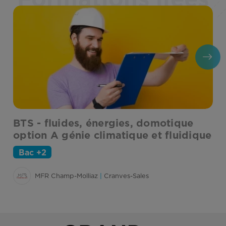
BTS - fluides, énergies, domotique
B
option A génie climatique et fluidique
A
Bac +2
MFR Champ-Molliaz
|
Cranves-Sales