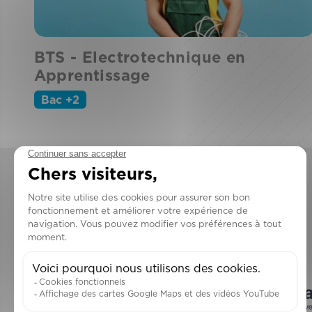
BTS - Electrotechnique en
Apprentissage
Bac +2