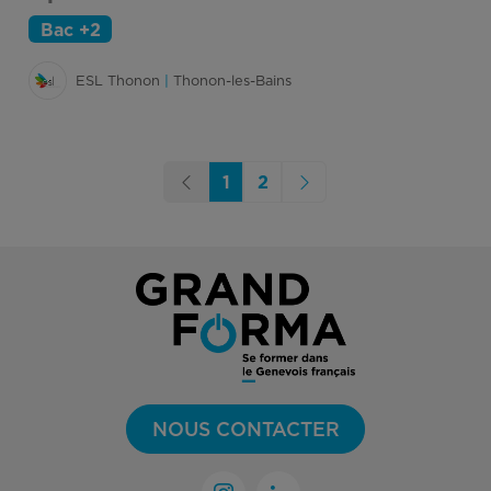
Bac +2
ESL Thonon
|
Thonon-les-Bains
1
2
NOUS CONTACTER