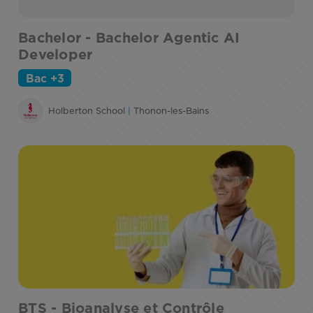
Bachelor - Bachelor Agentic AI
Developer
Bac +3
Holberton School
|
Thonon-les-Bains
BTS - Bioanalyse et Contrôle