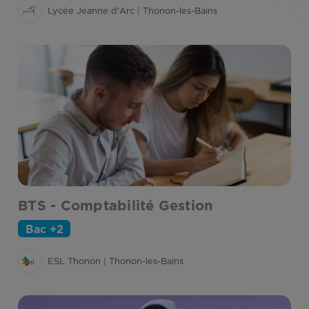
Lycée Jeanne d'Arc
|
Thonon-les-Bains
BTS - Comptabilité Gestion
Bac +2
ESL Thonon
|
Thonon-les-Bains