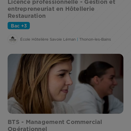
Licence professionnelle - Gestion et
entrepreneuriat en Hôtellerie
Restauration
Bac +3
École Hôtelière Savoie Léman
|
Thonon-les-Bains
BTS - Management Commercial
Opérationnel