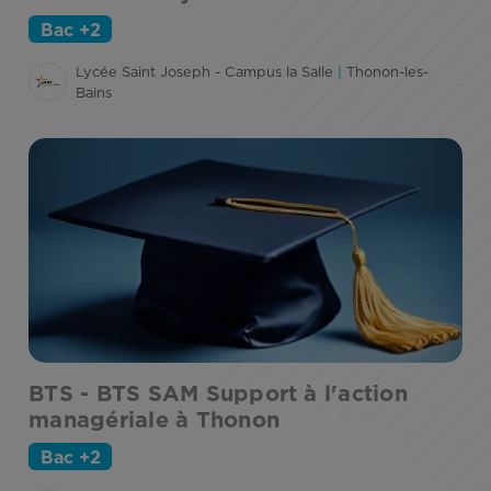
Bac +2
Lycée Saint Joseph - Campus la Salle
|
Thonon-les-
Bains
BTS - BTS SAM Support à l'action
managériale à Thonon
Bac +2