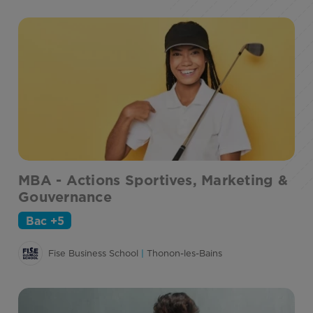
MBA - Actions Sportives, Marketing &
Gouvernance
Bac +5
Fise Business School
|
Thonon-les-Bains