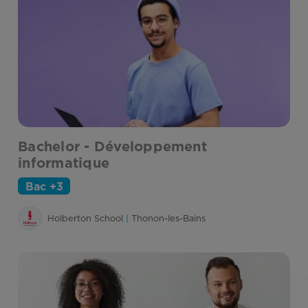
Bachelor - Développement
informatique
Bac +3
Holberton School
|
Thonon-les-Bains