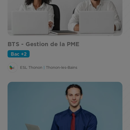
BTS - Gestion de la PME
Bac +2
ESL Thonon
|
Thonon-les-Bains