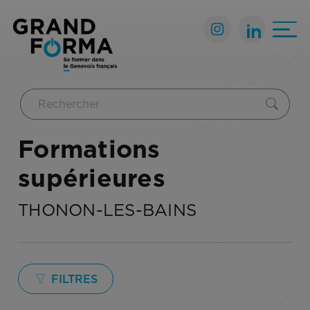
Formations
supérieures
THONON-LES-BAINS
FILTRES